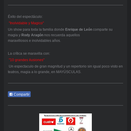
Éxito del espectáculo:
"Inolvidable y Magico"
Un show para toda la familia donde
Enrique de León
comparte su
magia y
Rody Aragón
nos recuerda aquellos
maravillosos e inolvidables años.
La crítica se maravilla con:
"10 grandes ilusiones"
Un espectaculo de gran magnitud y un repertorio sin igual poco visto en
teatros, magia a lo grande, en MAYÚSCULAS.
Compartir