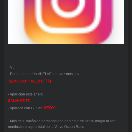
TV :
- Enrique de León VUELVE una vez más a tv:
(T5)
SEMIS
GOT TALENT
- Aparición estelar en:
SALVAME T5
NEOX
- Aparece con Guti en
- Más de
1 millón
de personas han podido disfrutar su magia al ser
nombrado mago oficial de la Volvo Ocean Race.