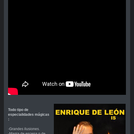
Todo tipo de
especialidades mágicas
:
-Grandes ilusiones.
-Magia de escena o de