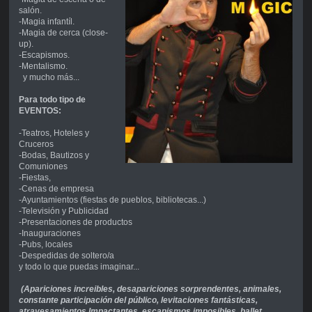
salón.
-Magia infantíl.
-Magia de cerca (close-
up).
-Escapismos.
-Mentalismo.
y mucho más...
Para todo tipo de
EVENTOS:
-Teatros, Hoteles y
Cruceros
-Bodas, Bautizos y
Comuniones
-Fiestas,
-Cenas de empresa
-Ayuntamientos (fiestas de pueblos, bibliotecas...)
-Televisión y Publicidad
-Presentaciones de productos
-Inauguraciones
-Pubs, locales
-Despedidas de soltero/a
y todo lo que puedas imaginar...
(Apariciones increibles, desapariciones sorprendentes, animales,
constante participación del público, levitaciones fantásticas,
atravesamientos I
mpactantes, escapismos imposibles, ballet,