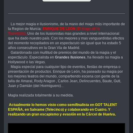
La mejor magia e ilusionismo, de la mano del mago más importante de
la Region de Murcia:
ENRIQUE DE LEÓN
(El mago de la
Televisión).
Uno de los ilusionistas mas grandes a nivel internacional
que ha dado nuestro país. Con los mejores y mas vanguardistas efectos
del momento recopilados en un espectaculo sin igual que ha estado 5
años consecutivos en la Gran Vía de Madrid.
Galardonado con multitud de premios del mundo de la magia y el
espectáculo. Especialista en
Grandes Ilusiones
, ha llevado su magia a
Hollywood o las Vegas.
Magia especial para cualquier tipo de eventos, fiestas de empresa o
presentación de productos. Enrique de León, ha paseado su magia por
los mejores teatros del mundo, compartiendo escena con gente de la
talla de Amaral, Rody Aragon , Carlos Jean, Delincuentes, Baute, Guti,
Juan y Damián (del Hormiguero)...
Magia realizada totalmente a su medida.
Actualmente lo hemos visto como semifinalista en GOT TALENT
ESPAÑA, en Salvame (Telecinco) y colaborando en Cuatro. Y
realizando un gran escapismo y evasión en la Cárcel de Huelva.