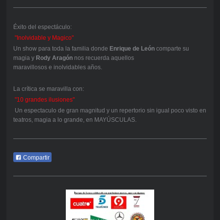
Éxito del espectáculo:
"Inolvidable y Magico"
Un show para toda la familia donde
Enrique de León
comparte su
magia y
Rody Aragón
nos recuerda aquellos
maravillosos e inolvidables años.
La crítica se maravilla con:
"10 grandes ilusiones"
Un espectaculo de gran magnitud y un repertorio sin igual poco visto en
teatros, magia a lo grande, en MAYÚSCULAS.
Compartir