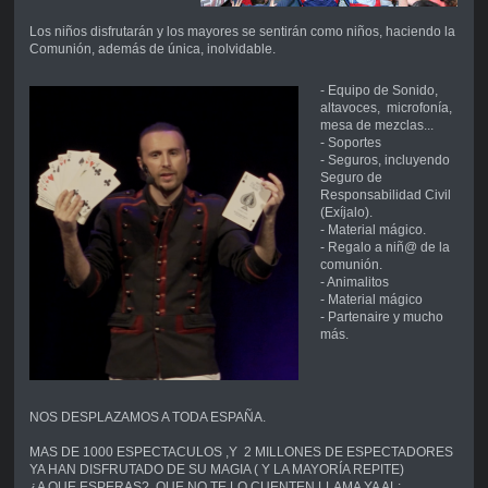
Los niños disfrutarán y los mayores se sentirán como niños, haciendo la
Comunión, además de única, inolvidable.
- Equipo de Sonido,
altavoces, microfonía,
mesa de mezclas...
- Soportes
- Seguros, incluyendo
Seguro de
Responsabilidad Civil
(Exíjalo).
- Material mágico.
- Regalo a niñ@ de la
comunión.
- Animalitos
- Material mágico
- Partenaire y mucho
más.
NOS DESPLAZAMOS A TODA ESPAÑA.
MAS DE 1000 ESPECTACULOS ,Y 2 MILLONES DE ESPECTADORES
YA HAN DISFRUTADO DE SU MAGIA ( Y LA MAYORÍA REPITE)
¿A QUE ESPERAS? QUE NO TE LO CUENTEN LLAMA YA AL: