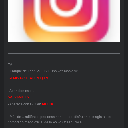
TV :
- Enrique de León VUELVE una vez más a tv:
(T5)
SEMIS
GOT TALENT
- Aparición estelar en:
SALVAME T5
NEOX
- Aparece con Guti en
- Más de
1 millón
de personas han podido disfrutar su magia al ser
nombrado mago oficial de la Volvo Ocean Race.