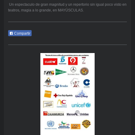
Un espectaculo de gran magnitud y un repertorio sin igual poco visto en
teatros, magia a lo grande, en MAYÚSCULAS.
Compartir