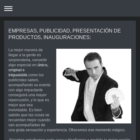
EMPRESAS, PUBLICIDAD, PRESENTACIÓN DE
PRODUCTOS, INAUGURACIONES:
La mejor manera de
llegar a la gente es
sorprenderla, convertir
algo especial en
único,
original e
inigualable
,como los
publicistas saben,
acompañando su evento
con algo impactante
conseguirá una mayor
repercusión, y lo que es
mejor que sea
inolvidable. Es bien
sabido que las cosas se
recuerdan mejor cuando
van acompañadas de
una grata sensación y experiencia. Ofrecemos ese momento mágico.
Nosotros estudiamos cada caso y diseñamos a medida la mejor opción