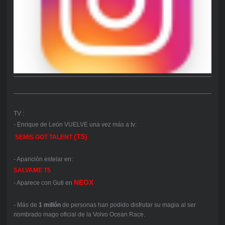
TV :
- Enrique de León VUELVE una vez más a tv:
(T5)
SEMIS
GOT TALENT
- Aparición estelar en:
SALVAME T5
NEOX
- Aparece con Guti en
- Más de
1 millón
de personas han podido disfrutar su magia al ser
nombrado mago oficial de la Volvo Ocean Race.