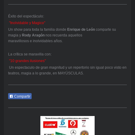
Éxito del espectáculo:
"Inolvidable y Magico"
Un show para toda la familia donde
Enrique de León
comparte su
magia y
Rody Aragón
nos recuerda aquellos
maravillosos e inolvidables años.
La crítica se maravilla con:
"10 grandes ilusiones"
Un espectaculo de gran magnitud y un repertorio sin igual poco visto en
teatros, magia a lo grande, en MAYÚSCULAS.
Compartir